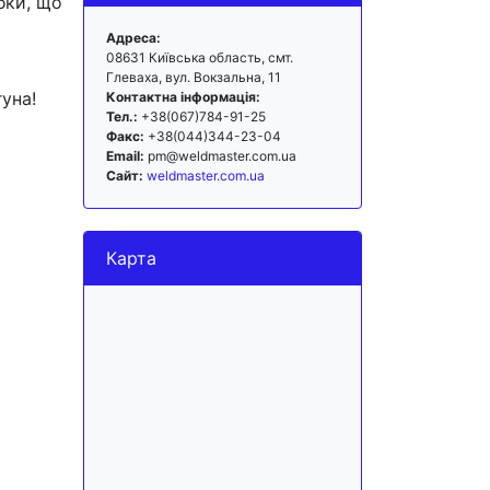
бки, що
Адреса:
08631 Київська область, смт.
Глеваха, вул. Вокзальна, 11
уна!
Контактна інформація:
Тел.:
+38(067)784-91-25
Факс:
+38(044)344-23-04
Email:
pm@weldmaster.com.ua
Сайт:
weldmaster.com.ua
Карта