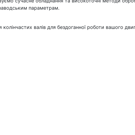
уємо сучасне обладнання та високоточні методи обро
ь заводським параметрам.
 колінчастих валів для бездоганної роботи вашого двиг