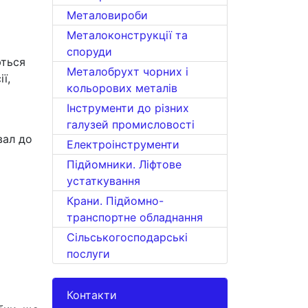
Металовироби
Металоконструкції та
споруди
ються
Металобрухт чорних і
ї,
кольорових металів
Інструменти до різних
галузей промисловості
вал до
Електроінструменти
Підйомники. Ліфтове
устаткування
Крани. Підйомно-
транспортне обладнання
Сільськогосподарські
послуги
Контакти