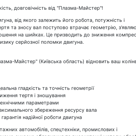
кість, довговічність від "Плазма-Майстер"!
гуна, від якого залежить його робота, потужність і
ертя та зносу вал поступово втрачає геометрію, з’явля
ошення на шийках. Це призводить до зниження компресі
ризику серйозної поломки двигуна.
лазма-Майстер" (Київська область) відновить ваш колін
еальна гладкість та точність геометрії
ниження тертя і зношування
 технічними параметрами
максимального збереження ресурсу вала
 гарантія надійної роботи двигуна
тажних автомобілів, спецтехніки, промислових і