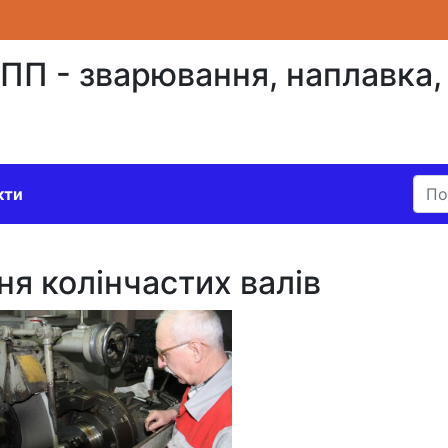
 - зварювання, наплавка, 
кти
я колінчастих валів