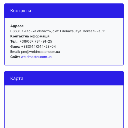
Контакти
Адреса:
08631 Київська область, смт. Глеваха, вул. Вокзальна, 11
Контактна інформація:
Тел.:
+38(067)784-91-25
Факс:
+38(044)344-23-04
Email:
pm@weldmaster.com.ua
Сайт:
weldmaster.com.ua
Карта