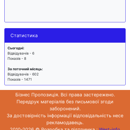
Статистика
Сьогодні:
Відвідувачів - 6
Показів - 8
За поточний місяць:
Відвідувачів - 602
Показів - 1471
Бізнес Пропозиція. Всі права застережено.
Передрук матеріалів без письмової згоди
заборонений.
За достовірність інформації відповідальність несе
рекламодавець.
2010-2026 © Розробка та підтримка :
West-info