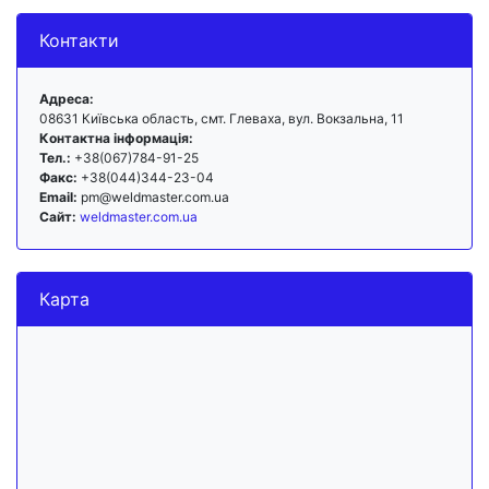
Контакти
Адреса:
08631 Київська область, смт. Глеваха, вул. Вокзальна, 11
Контактна інформація:
Тел.:
+38(067)784-91-25
Факс:
+38(044)344-23-04
Email:
pm@weldmaster.com.ua
Сайт:
weldmaster.com.ua
Карта