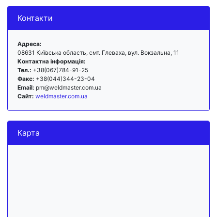
Контакти
Адреса:
08631 Київська область, смт. Глеваха, вул. Вокзальна, 11
Контактна інформація:
Тел.:
+38(067)784-91-25
Факс:
+38(044)344-23-04
Email:
pm@weldmaster.com.ua
Сайт:
weldmaster.com.ua
Карта